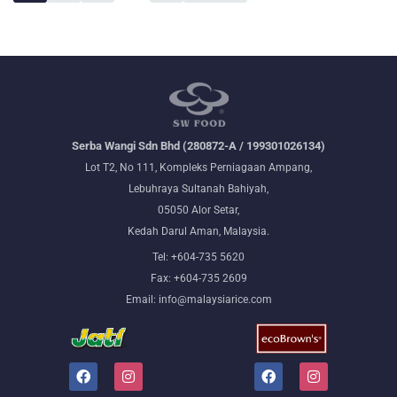
Serba Wangi Sdn Bhd (280872-A / 199301026134)
Lot T2, No 111, Kompleks Perniagaan Ampang,
Lebuhraya Sultanah Bahiyah,
05050 Alor Setar,
Kedah Darul Aman, Malaysia.
Tel: +604-735 5620
Fax: +604-735 2609
Email: info@malaysiarice.com